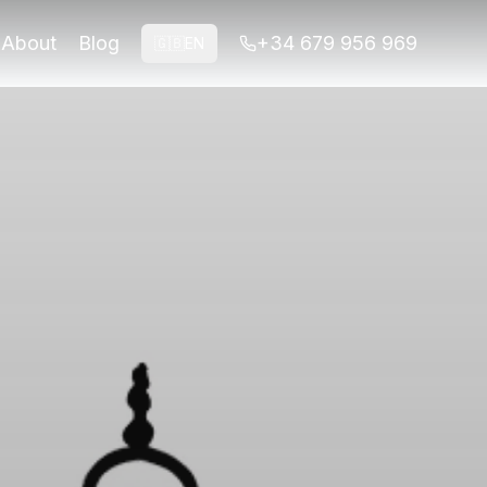
About
Blog
+34 679 956 969
🇬🇧
EN
de Albaicín op je eigen tempo te verkennen. Met insider ti
pakket Insider TipBegin bij zonsopgang voor de beste fot
kken. In tegenstelling tot groepsrondleidingen, stelt de a
 stad in hun eigen tempo te verkennen. Play Granada biedt 
 begint op te komen en de drukte nog niet is begonnen. Dit
ngeveer €15, terwijl uitgebreide pakketten met extra verhal
ng en minder drukte bij het Alhambra. 2. Draag comfortabele
Granada. Met hun audiotour kun je rekenen op diepgaande k
oege ochtend. Ook nemen sommige bezoekers niet de tijd om 