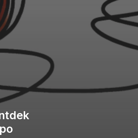
Ontdek
mpo