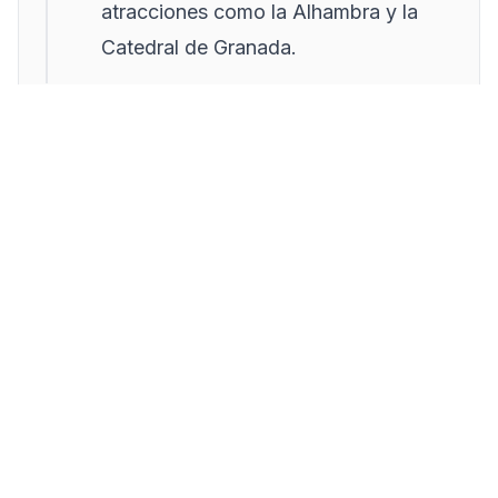
atracciones como la Alhambra y la
Catedral de Granada.
Paso 3:
Durante la Semana Santa,
asiste a procesiones tanto diurnas
como nocturnas para experimentar las
diferentes atmósferas. Usa los tours
guiados de Play Granada para
obtener una comprensión más
profunda y acceder a lugares de
visualización exclusivos.
Paso 4:
Disfruta de la cocina local
explorando bares de tapas y
probando platos tradicionales como